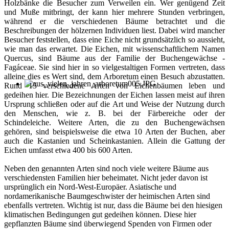
Holzbänke die Besucher zum Verweilen ein. Wer genügend Zeit
und Muße mitbringt, der kann hier mehrere Stunden verbringen,
während er die verschiedenen Bäume betrachtet und die
Beschreibungen der hölzernen Individuen liest. Dabei wird mancher
Besucher feststellen, dass eine Eiche nicht grundsätzlich so aussieht,
wie man das erwartet. Die Eichen, mit wissenschaftlichem Namen
Quercus, sind Bäume aus der Familie der Buchengewächse -
Fagáceae. Sie sind hier in so vielgestaltigen Formen vertreten, dass
alleine dies es Wert sind, dem Arboretum einen Besuch abzustatten.
Rund 15 verschiedene Arten von Eichenbäumen leben und
gedeihen hier. Die Bezeichnungen der Eichen lassen meist auf ihren
Ursprung schließen oder auf die Art und Weise der Nutzung durch
den Menschen, wie z. B. bei der Färbereiche oder der
Schindeleiche. Weitere Arten, die zu den Buchengewächsen
gehören, sind beispielsweise die etwa 10 Arten der Buchen, aber
auch die Kastanien und Scheinkastanien. Allein die Gattung der
Eichen umfasst etwa 400 bis 600 Arten.
Neben den genannten Arten sind noch viele weitere Bäume aus
verschiedensten Familien hier beheimatet. Nicht jeder davon ist
ursprünglich ein Nord-West-Europäer. Asiatische und
nordamerikanische Baumgeschwister der heimischen Arten sind
ebenfalls vertreten. Wichtig ist nur, dass die Bäume bei den hiesigen
klimatischen Bedingungen gut gedeihen können. Diese hier
gepflanzten Bäume sind überwiegend Spenden von Firmen oder