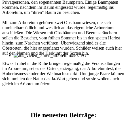
Privatpersonen, den sogenannten Baumpaten. Einige Baumpaten
kommen, nachdem ihr Baum eingesetzt wurde, regelmäßig ins
Arboretum, um "ihren" Baum zu besuchen.
Mit zum Arboretum gehören zwei Obstbaumwiesen, die sich
unmittelbar südlich und westlich an das eigentliche Arboretum
anschließen. Die Wiesen mit Obstbäumen und Beerensträuchern
sollen die Besucher, vom frühen Sommer bis in den späten Herbst
hinein, zum Naschen verführen. Überwiegend sind es alte
Obstsorten, die hier angepflanzt wurden. Schilder weisen auch hier
auf den Namen und die Herkunft der Sorten hin.
Etwas Trubel in die Ruhe bringen regelmäßig die Veranstaltungen
im Arboretum, sei es der Osterspaziergang, das Arboretumfest, die
Hubertusmesse oder der Weihnachtsmarkt. Und junge Paare können
sich inmitten der Natur das Ja-Wort geben und so sie wollen auch
gleich im Arboretum feiern.
Die neuesten Beiträge: